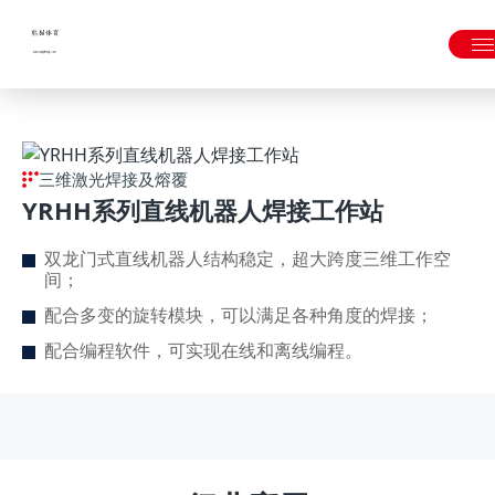
熊猫体育「中国」官方网站 - 快乐运动,智慧健身
三维激光焊接及熔覆
YRHH系列直线机器人焊接工作站
双龙门式直线机器人结构稳定，超大跨度三维工作空
间；
配合多变的旋转模块，可以满足各种角度的焊接；
配合编程软件，可实现在线和离线编程。
3
C
电