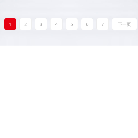
1
2
3
4
5
6
7
下一页
关于我们
产品中心
新闻
公司简介
钣金机床
公司
企业文化
冲压机床
媒体
发展历程
专用激光装备
展宣
研发实力
智能制造服务
制造能力