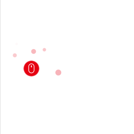
投资者关系
国内领先的数字化、柔性化、自动化、智能化