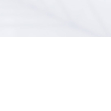
中心
投资者关系
服务支持
新闻
即时股价
联系方式
报道
定期报告
客户服务
动态
公司治理
常见问题
在线留言
加入我们