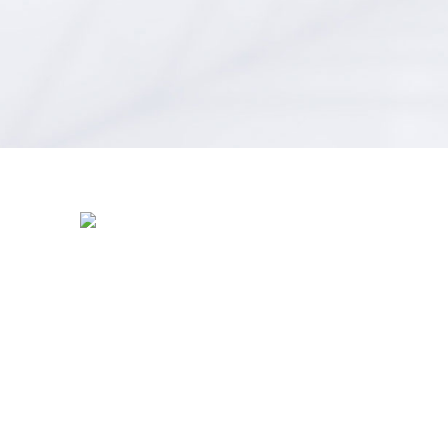
全国统一热线：
400-000-2559
总部地址：
中国江苏扬州市江都区黄海南路仙城
工业园