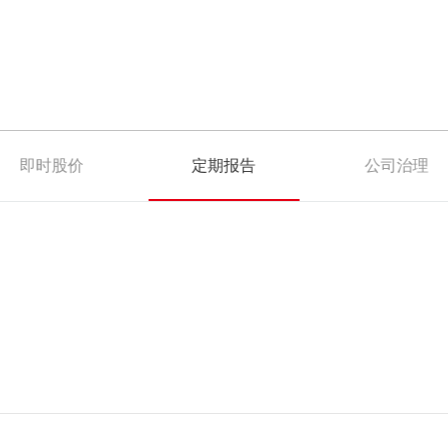
即时股价
定期报告
公司治理