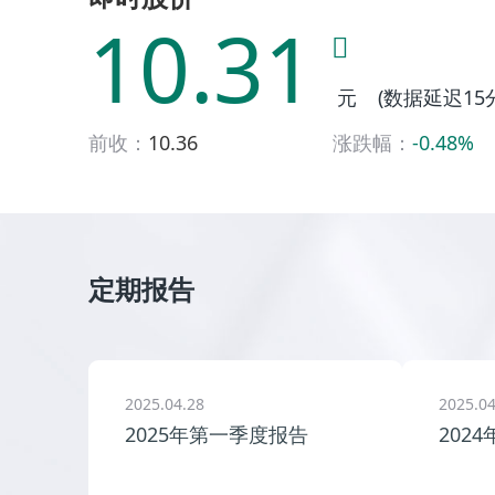
10.31
元
(数据延迟1
前收：
10.36
涨跌幅：
-0.48
%
定期报告
2025.04.28
2025.04
2025年第一季度报告
202