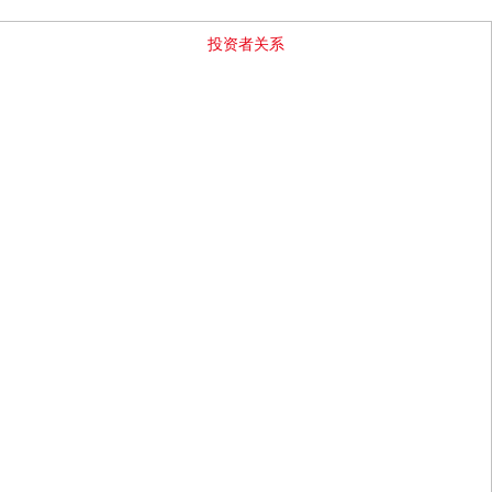
GO
我们
产品中心
新闻中心
解决方案
投资者关系
服务支持