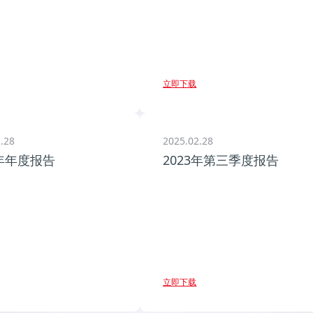
立即下载
.28
2025.02.28
3年年度报告
2023年第三季度报告
立即下载